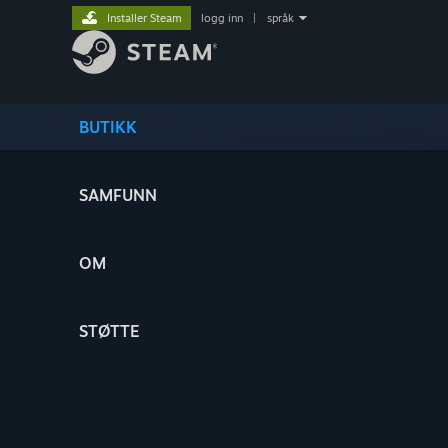
Installer Steam
logg inn
|
språk
BUTIKK
SAMFUNN
OM
STØTTE