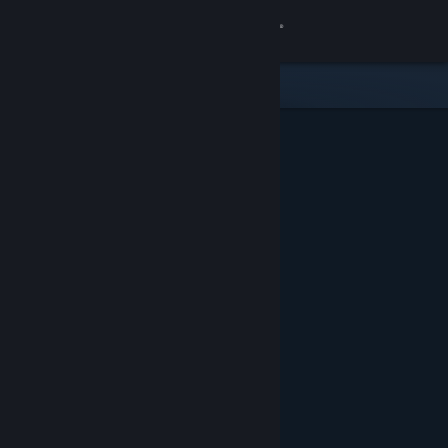
Iniciar sesión
Tienda
Comunidad
Acerca de
Soporte
Cambiar idioma
Descargar Steam Mobile
Ver versión clásica