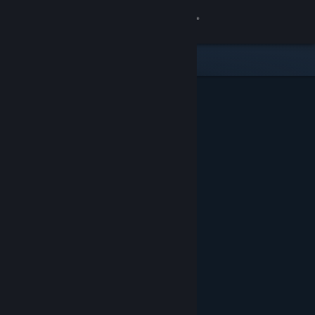
登录
商店
社区
关于
客服
更改语言
获取 Steam 手机应用
查看桌面版网站