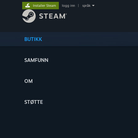
Installer Steam
logg inn
|
språk
BUTIKK
SAMFUNN
OM
STØTTE