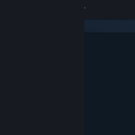
Σύνδεση
Κατάστημα
Κοινότητα
Σχετικά
Υποστήριξη
Αλλαγή γλώσσας
Αποκτήστε την εφαρμογή Steam για κινητές συσκευές
Προβολή ιστοσελίδας για υπολογιστές