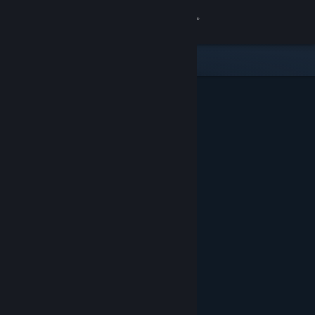
Se connecter
Magasin
Communauté
À propos
Support
Changer la langue
Télécharger l'application mobile Steam
Voir version ordi. du site