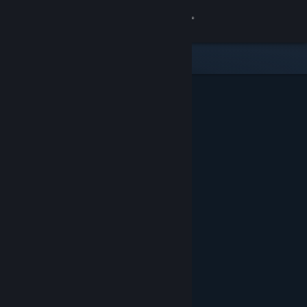
Iniciar sessão
Loja
Comunidade
Sobre
Suporte
Alterar idioma
Baixe o aplicativo móvel do Steam
Ver versão para computadores