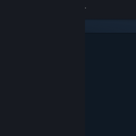
Logga in
Butik
Gemenskap
Om
Support
Byt språk
Skaffa Steams mobilapp
Se skrivbordswebbplats