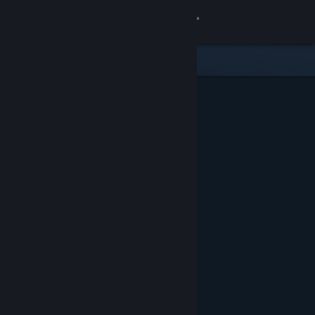
Iniciar sessão
Loja
Comunidade
Sobre
Apoio
Alterar idioma
Instala a app móvel do Steam
Ver versão para computadores