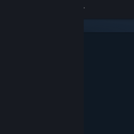
로그인
상점
커뮤니티
정보
지원
언어 변경
Steam 모바일 앱 다운로드
PC 웹사이트 보기