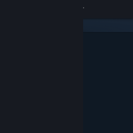
Вписване
Магазин
Общност
Относно
Поддръжка
Смяна на езика
Сдобийте се с мобилното Steam приложение
Преглед на сайта за настолни компютри