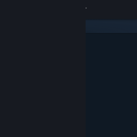
Увійти
Крамниця
Спільнота
Інформація
Підтримка
Змінити мову
Завантажити мобільний застосунок Steam
Переглянути повну версію