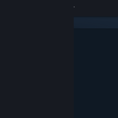
เข้าสู่ระบบ
ร้านค้า
ชุมชน
เกี่ยวกับ
ฝ่ายสนับสนุน
เปลี่ยนภาษา
รับแอป Steam แบบพกพา
ชมเว็บไซต์สำหรับเดสก์ท็อป