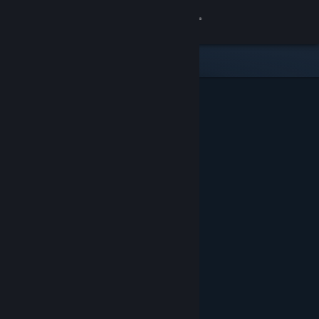
Accedi
Negozio
Comunità
Informazioni
Assistenza
Cambia la lingua
Ottieni l'app mobile di Steam
Visualizza il sito web per desktop