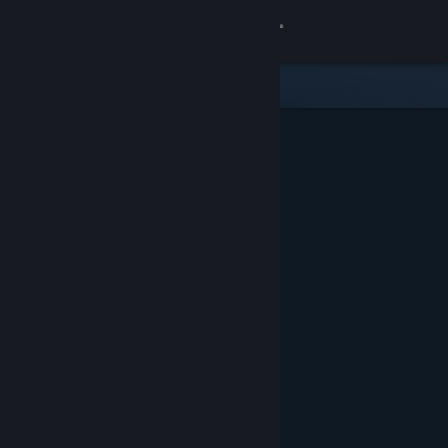
Bejelentkezés
Áruház
Közösség
Névjegy
Támogatás
Nyelvváltás
A Steam mobilalkalmazás beszerzése
Asztali weboldalra váltás