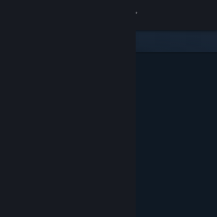
Anmelden
Shop
Community
Info
Support
Sprache ändern
Steam-Mobile-App herunterladen
Desktopversion anzeigen