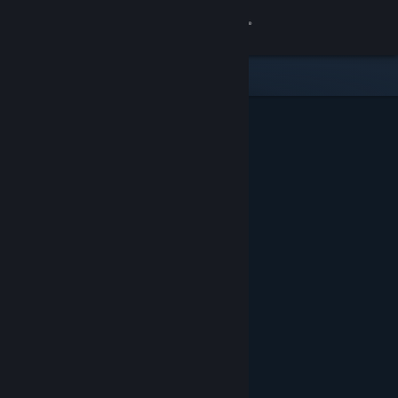
登录
商店
社区
关于
客服
更改语言
获取 Steam 手机应用
查看桌面版网站