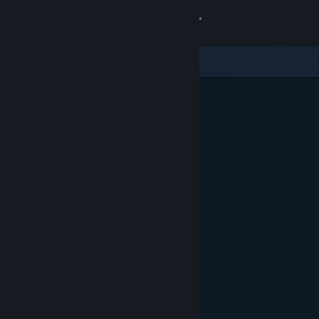
Вписване
Магазин
Общност
Относно
Поддръжка
Смяна на езика
Сдобийте се с мобилното Steam приложение
Преглед на сайта за настолни компютри