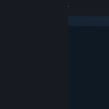
Iniciar sesión
Tienda
Comunidad
Acerca de
Soporte
Cambiar idioma
Descargar Steam Mobile
Ver versión clásica