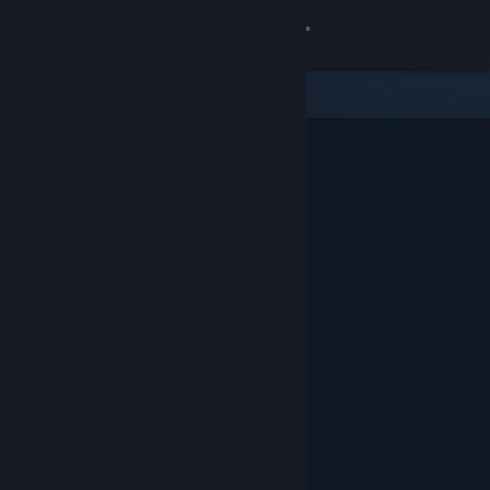
Accedi
Negozio
Comunità
Informazioni
Assistenza
Cambia la lingua
Ottieni l'app mobile di Steam
Visualizza il sito web per desktop