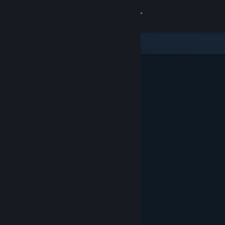
Inloggen
Winkel
Community
Over
Ondersteuning
Taal wijzigen
Download de mobiele Steam-app
Desktopwebsite weergeven