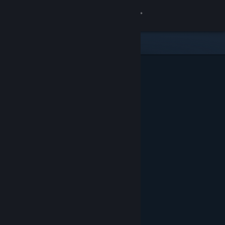
Inloggen
Winkel
Community
Over
Ondersteuning
Taal wijzigen
Download de mobiele Steam-app
Desktopwebsite weergeven