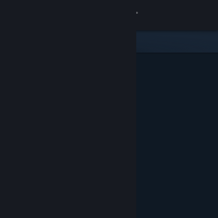
登入
商店
社群
關於
客服
變更語言
取得 Steam 行動應用程式
檢視電腦版網頁