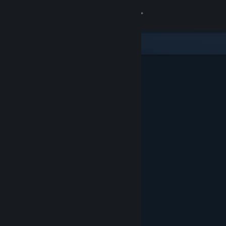
登录
商店
社区
关于
客服
更改语言
获取 Steam 手机应用
查看桌面版网站