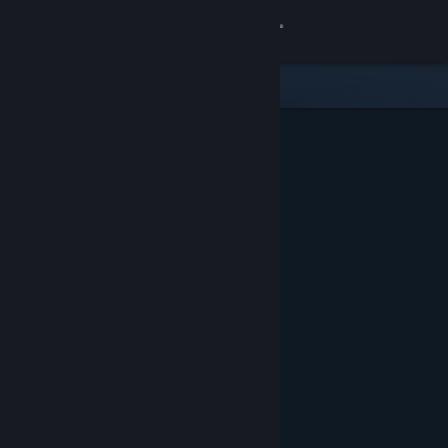
Zaloguj się
Sklep
Społeczność
Informacje
Wsparcie
Zmień język
Pobierz aplikację mobilną Steam
Wersja przeglądarkowa