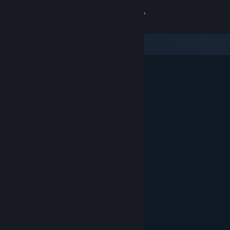
Se connecter
Magasin
Communauté
À propos
Support
Changer la langue
Télécharger l'application mobile Steam
Voir version ordi. du site