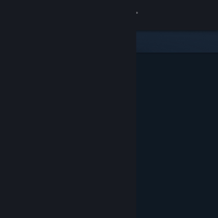
Přihlásit se
Obchod
Komunita
Informace
Podpora
Změnit jazyk
Mobilní aplikace služby Steam
Desktopová verze stránky