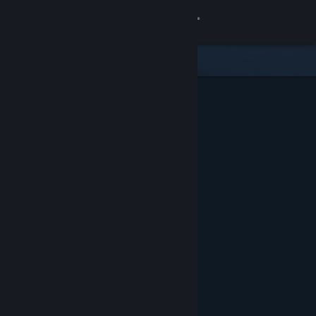
Đăng nhập
Cửa hàng
Cộng đồng
Thông tin
Hỗ trợ
Thay đổi ngôn ngữ
Cài ứng dụng Steam di động
Xem web cho desktop