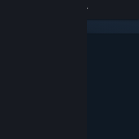
Kirjaudu sisään
Kauppa
Yhteisö
Tietoa
Tuki
Vaihda kieli
Hanki Steam-mobiilisovellus
Näytä työpöytäsivusto