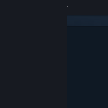
Iniciar sessão
Loja
Comunidade
Sobre
Suporte
Alterar idioma
Baixe o aplicativo móvel do Steam
Ver versão para computadores