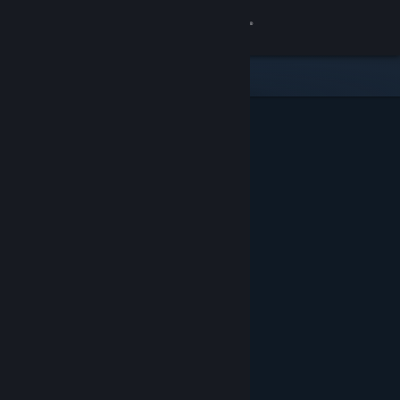
Zaloguj się
Sklep
Społeczność
Informacje
Wsparcie
Zmień język
Pobierz aplikację mobilną Steam
Wersja przeglądarkowa