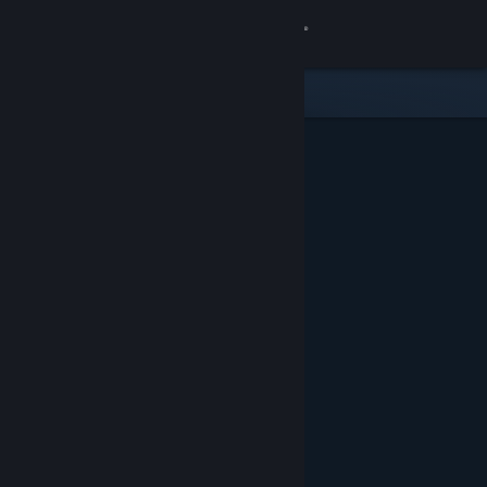
Přihlásit se
Obchod
Komunita
Informace
Podpora
Změnit jazyk
Mobilní aplikace služby Steam
Desktopová verze stránky