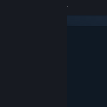
Вписване
Магазин
Общност
Относно
Поддръжка
Смяна на езика
Сдобийте се с мобилното Steam приложение
Преглед на сайта за настолни компютри