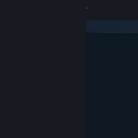
登入
商店
社群
關於
客服
變更語言
取得 Steam 行動應用程式
檢視電腦版網頁