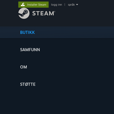
Installer Steam
logg inn
|
språk
BUTIKK
SAMFUNN
OM
STØTTE