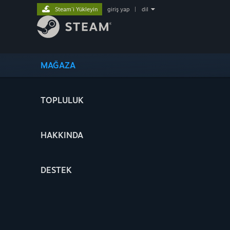
Steam'i Yükleyin
giriş yap
|
dil
MAĞAZA
TOPLULUK
HAKKINDA
DESTEK