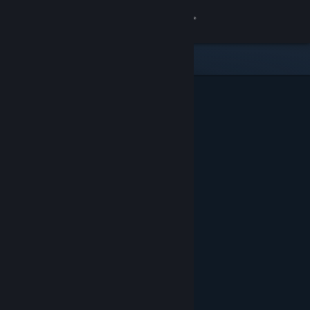
로그인
상점
커뮤니티
정보
지원
언어 변경
Steam 모바일 앱 다운로드
PC 웹사이트 보기