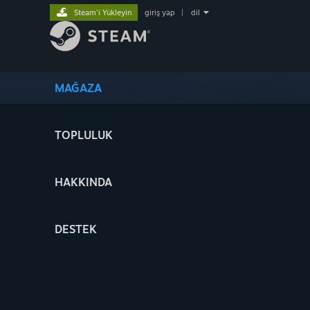
Steam'i Yükleyin
giriş yap
|
dil
MAĞAZA
TOPLULUK
HAKKINDA
DESTEK