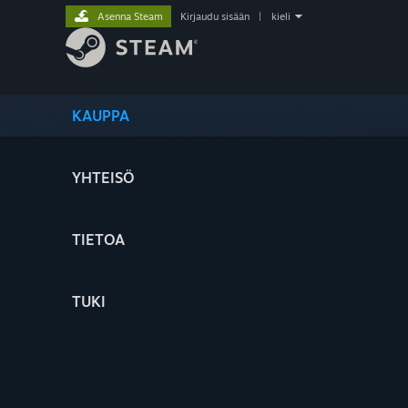
Asenna Steam
Kirjaudu sisään
|
kieli
KAUPPA
YHTEISÖ
TIETOA
TUKI