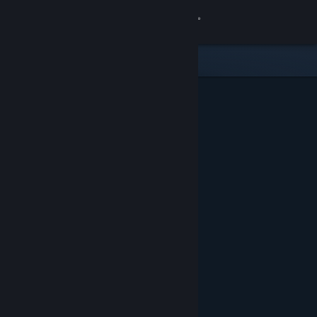
Iniciar sessão
Loja
Comunidade
Sobre
Suporte
Alterar idioma
Baixe o aplicativo móvel do Steam
Ver versão para computadores