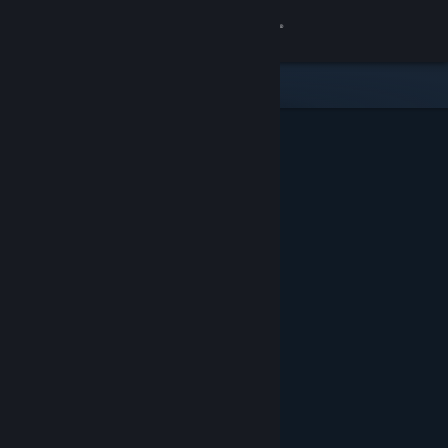
Conectează-te
Magazin
Comunitate
Despre
Asistență
Schimbă limba
Obține aplicația Steam pentru dispozitive mobile
Vezi site în versiunea pentru desktop