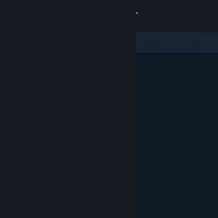
로그인
상점
커뮤니티
정보
지원
언어 변경
Steam 모바일 앱 다운로드
PC 웹사이트 보기