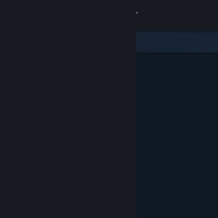
Inloggen
Winkel
Community
Over
Ondersteuning
Taal wijzigen
Download de mobiele Steam-app
Desktopwebsite weergeven