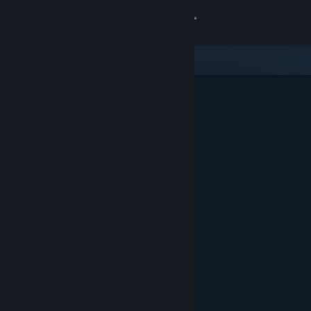
Giriş yap
Mağaza
Topluluk
Hakkında
Destek
Dili değiştir
Steam mobil uygulamasını yükle
Masaüstü internet sitesini görüntüle