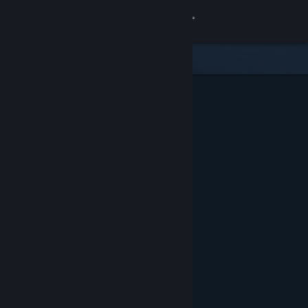
Accedi
Negozio
Comunità
Informazioni
Assistenza
Cambia la lingua
Ottieni l'app mobile di Steam
Visualizza il sito web per desktop