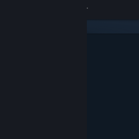
Kirjaudu sisään
Kauppa
Yhteisö
Tietoa
Tuki
Vaihda kieli
Hanki Steam-mobiilisovellus
Näytä työpöytäsivusto