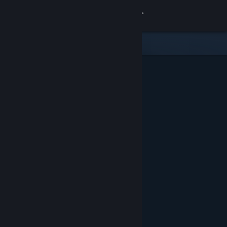
Log på
Butik
Fællesskab
Om
Support
Skift sprog
Hent Steam-mobilappen
Vis desktop-webside