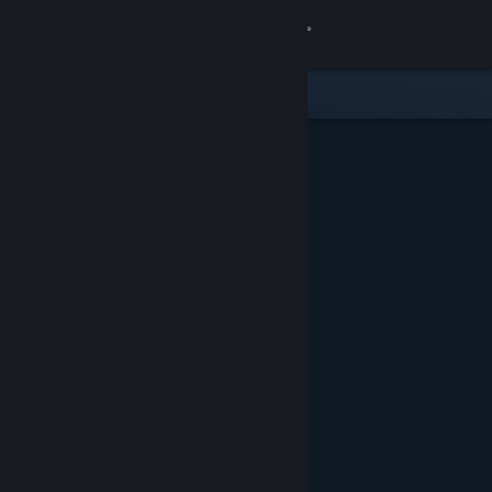
Вписване
Магазин
Общност
Относно
Поддръжка
Смяна на езика
Сдобийте се с мобилното Steam приложение
Преглед на сайта за настолни компютри