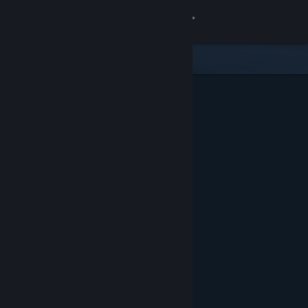
Conectează-te
Magazin
Comunitate
Despre
Asistență
Schimbă limba
Obține aplicația Steam pentru dispozitive mobile
Vezi site în versiunea pentru desktop