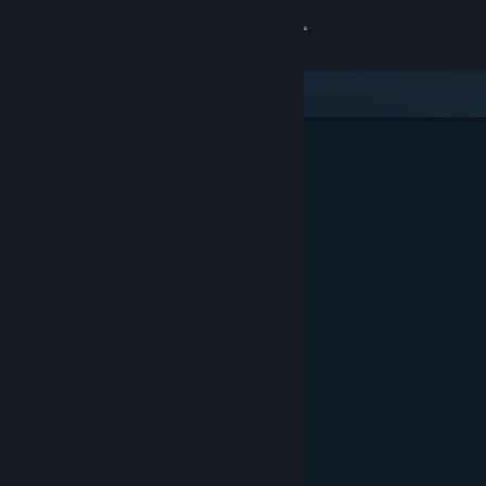
Iniciar sessão
Loja
Comunidade
Sobre
Suporte
Alterar idioma
Baixe o aplicativo móvel do Steam
Ver versão para computadores